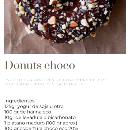
Donuts choco
ESCRITO POR
ANA
EN
5 DE NOVIEMBRE DE 2025
.
PUBLICADO EN
DULCES SALUDABLES
.
Ingredientes:
125gr yogur de soja u otro
100 gr de harina eco
10gr de levadura o bicarbonato
1 plátano maduro (100 gr aprox)
100 gr cobertura choco eco 70%