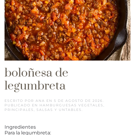
boloñesa de
legumbreta
ESCRITO POR
ANA
EN
5 DE AGOSTO DE 2026
.
PUBLICADO EN
HAMBURGUESAS VEGETALES
,
PRINCIPALES
,
SALSAS Y UNTABLES
.
Ingredientes
Para la legumbreta: