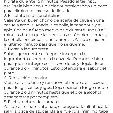
hidrate durante 15 minutos
. Pasado el tiempo,
escúrrela bien con un colador presionando un poco
para eliminar el exceso de líquido.
2. El sofrito tradicional italino
Calienta un buen chorro de aceite de oliva en una
cazuela amplia. Añade la cebolla, la zanahoria y el
apio. Cocina a fuego medio-bajo durante unos 8 a 10
minutos
hasta que las verduras estén bien tiernas y
la cebolla empiece a transparentar. Añade el ajo en
el último minuto para que no se queme.
3. Dorar la legumbreta
Sube ligeramente el fuego e incorpora la
legumbreta escurrida a la cazuela. Remueve bien
para que se integre con las verduras y déjala dorar
durante 3 o 4 minutos
. Esto potenciará el sabor del
plato.
4. Reducción con vino
Vierte el vino tinto y remueve el fondo de la cazuela
para desglasar los jugos. Deja cocinar a fuego medio
durante 2 o 3 minutos
hasta que el olor a alcohol
desaparezca por completo.
5. El chup-chup del tomate
Añade el tomate triturado, el orégano, la albahaca, la
sal y la pizca de azúcar. Baja el fuego al mínimo, tapa