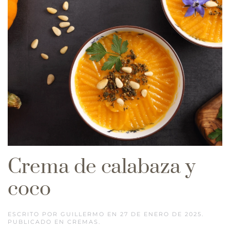
Crema de calabaza y
coco
ESCRITO POR
GUILLERMO
EN
27 DE ENERO DE 2025
.
PUBLICADO EN
CREMAS
.