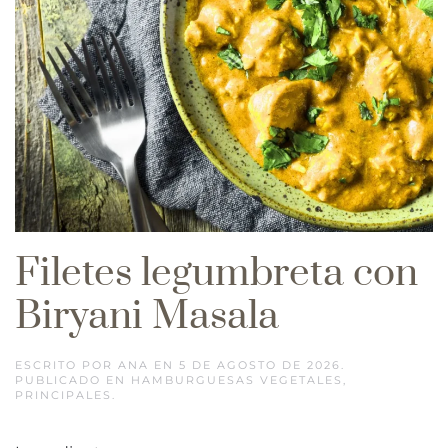
Filetes legumbreta con
Biryani Masala
ESCRITO POR
ANA
EN
5 DE AGOSTO DE 2026
.
PUBLICADO EN
HAMBURGUESAS VEGETALES
,
PRINCIPALES
.