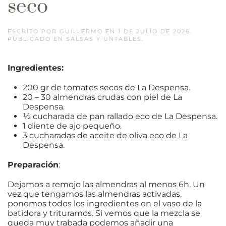
seco
ESCRITO POR
GUILLERMO
EN
1 DE JULIO DE 2026
.
PUBLICADO EN
SALSAS Y UNTABLES
.
Ingredientes:
200 gr de tomates secos de La Despensa.
20 – 30 almendras crudas con piel de La
Despensa.
½ cucharada de pan rallado eco de La Despensa.
1 diente de ajo pequeño.
3 cucharadas de aceite de oliva eco de La
Despensa.
Preparación
:
Dejamos a remojo las almendras al menos 6h. Un
vez que tengamos las almendras activadas,
ponemos todos los ingredientes en el vaso de la
batidora y trituramos. Si vemos que la mezcla se
queda muy trabada podemos añadir una