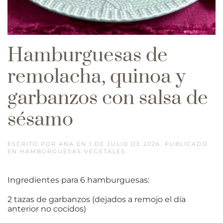
Hamburguesas de
remolacha, quinoa y
garbanzos con salsa de
sésamo
ESCRITO POR
ANA
EN
1 DE JULIO DE 2026
. PUBLICADO
EN
HAMBURGUESAS VEGETALES
.
Ingredientes para 6 hamburguesas:
2 tazas de garbanzos (dejados a remojo el día
anterior no cocidos)