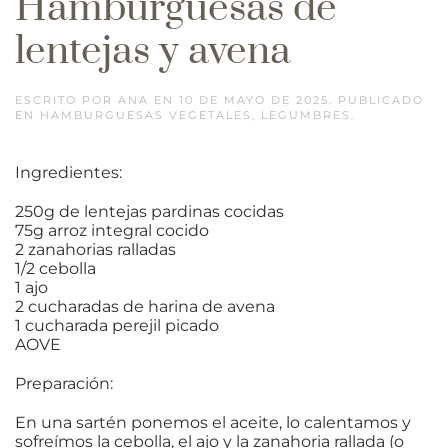
Hamburguesas de
lentejas y avena
ESCRITO POR
ANA
EN
10 DE MAYO DE 2025
. PUBLICADO
EN
HAMBURGUESAS VEGETALES
,
LEGUMBRES
.
Ingredientes:
250g de lentejas pardinas cocidas
75g arroz integral cocido
2 zanahorias ralladas
1/2 cebolla
1 ajo
2 cucharadas de harina de avena
1 cucharada perejil picado
AOVE
Preparación:
En una sartén ponemos el aceite, lo calentamos y
sofreímos la cebolla, el ajo y la zanahoria rallada (o