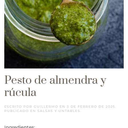
Pesto de almendra y
rúcula
ESCRITO POR
GUILLERMO
EN
3 DE FEBRERO DE 2025
.
PUBLICADO EN
SALSAS Y UNTABLES
.
Ingredientes: