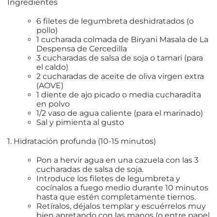
Ingredientes
6 filetes de legumbreta
deshidratados (o
pollo)
1 cucharada colmada
de Biryani Masala de La
Despensa de Cercedilla
3 cucharadas
de salsa de soja o tamari (para
el caldo)
2 cucharadas
de aceite de oliva virgen extra
(AOVE)
1 diente
de ajo picado o media cucharadita
en polvo
1/2 vaso
de agua caliente (para el marinado)
Sal y pimienta
al gusto
1. Hidratación profunda (10-15 minutos)
Pon a hervir agua en una cazuela con las 3
cucharadas de salsa de soja
.
Introduce los filetes de legumbreta y
cocínalos a fuego medio durante 10 minutos
hasta que estén completamente tiernos.
Retíralos, déjalos templar y escuérrelos muy
bien apretando con las manos
(o entre papel