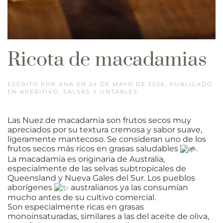
Ricota de macadamias
ESCRITO POR
ANA
EN
24 DE MAYO DE 2026
. PUBLICADO
EN
APERITIVO
,
SALSAS Y UNTABLES
.
Las Nuez de macadamia son frutos secos muy
apreciados por su textura cremosa y sabor suave,
ligeramente mantecoso. Se consideran uno de los
frutos secos más ricos en grasas saludables
.
La macadamia es originaria de Australia,
especialmente de las selvas subtropicales de
Queensland y Nueva Gales del Sur. Los pueblos
aborígenes
australianos ya las consumían
mucho antes de su cultivo comercial.
Son especialmente ricas en grasas
monoinsaturadas, similares a las del aceite de oliva,