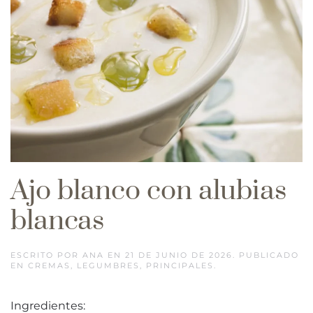
Ajo blanco con alubias
blancas
ESCRITO POR
ANA
EN
21 DE JUNIO DE 2026
. PUBLICADO
EN
CREMAS
,
LEGUMBRES
,
PRINCIPALES
.
Ingredientes: