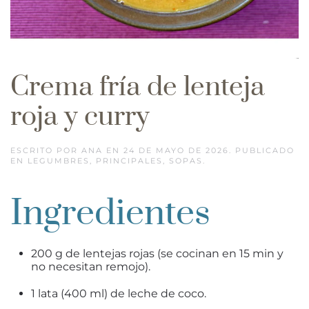
Crema fría de lenteja
roja y curry
ESCRITO POR
ANA
EN
24 DE MAYO DE 2026
. PUBLICADO
EN
LEGUMBRES
,
PRINCIPALES
,
SOPAS
.
Ingredientes
200 g de lentejas rojas (se cocinan en 15 min y
no necesitan remojo).
1 lata (400 ml) de leche de coco.