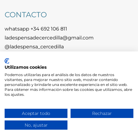
CONTACTO
whatsapp +34 692 106 811
ladespensadecercedilla@gmail.com
@ladespensa_cercedilla
CUENTA DE DIFUSIÓN
Utilizamos cookies
Podemos utilizarlas para el análisis de los datos de nuestros
visitantes, para mejorar nuestro sitio web, mostrar contenido
Únete a nuestro canal de WhatsApp.
personalizado y brindarle una excelente experiencia en el sitio web.
Para obtener más información sobre las cookies que utilizamos, abre
Entérate de las novedades, horarios y cositas
los ajustes.
despenseras
UNIRME AL CANAL
Aceptar todo
Rechazar
No, ajustar