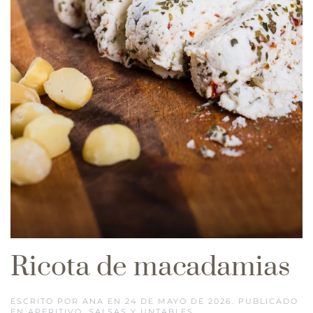
Ricota de macadamias
ESCRITO POR
ANA
EN
24 DE MAYO DE 2026
. PUBLICADO
EN
APERITIVO
,
SALSAS Y UNTABLES
.