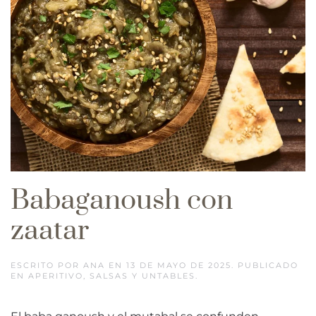
Babaganoush con
zaatar
ESCRITO POR
ANA
EN
13 DE MAYO DE 2025
. PUBLICADO
EN
APERITIVO
,
SALSAS Y UNTABLES
.