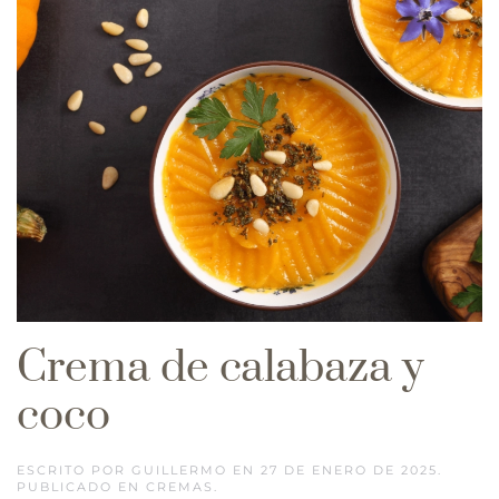
Crema de calabaza y
coco
ESCRITO POR
GUILLERMO
EN
27 DE ENERO DE 2025
.
PUBLICADO EN
CREMAS
.