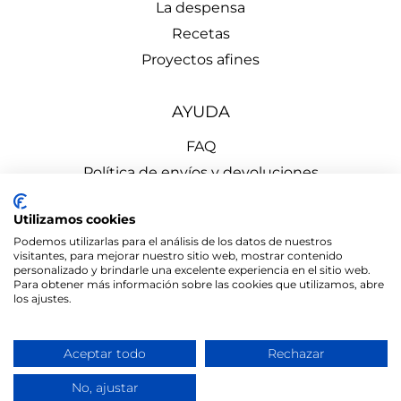
La despensa
Recetas
Proyectos afines
AYUDA
FAQ
Política de envíos y devoluciones
Aviso Legal
Utilizamos cookies
Política de Privacidad
Podemos utilizarlas para el análisis de los datos de nuestros
Política de Cookies
visitantes, para mejorar nuestro sitio web, mostrar contenido
personalizado y brindarle una excelente experiencia en el sitio web.
Para obtener más información sobre las cookies que utilizamos, abre
los ajustes.
Aceptar todo
Rechazar
el mono
© 2026 LA DESPENSA de Cercedilla | Diseñado por
de ermo
No, ajustar