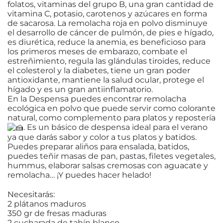
folatos, vitaminas del grupo B, una gran cantidad de
vitamina C, potasio, carotenos y azúcares en forma
de sacarosa. La remolacha roja en polvo disminuye
el desarrollo de cáncer de pulmón, de pies e hígado,
es diurética, reduce la anemia, es beneficioso para
los primeros meses de embarazo, combate el
estreñimiento, regula las glándulas tiroides, reduce
el colesterol y la diabetes, tiene un gran poder
antioxidante, mantiene la salud ocular, protege el
hígado y es un gran antiinflamatorio.
En la Despensa puedes encontrar remolacha
ecológica en polvo que puede servir como colorante
natural, como complemento para platos y repostería
. Es un básico de despensa ideal para el verano
ya que darás sabor y color a tus platos y batidos.
Puedes preparar aliños para ensalada, batidos,
puedes teñir masas de pan, pastas, filetes vegetales,
hummus, elaborar salsas cremosas con aguacate y
remolacha… ¡Y puedes hacer helado!
Necesitarás:
2 plátanos maduros
350 gr de fresas maduras
2 cucharada de tahín blanco