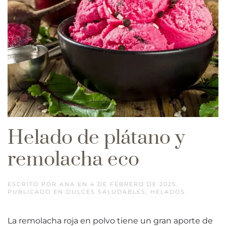
Helado de plátano y
remolacha eco
ESCRITO POR
ANA
EN
4 DE FEBRERO DE 2025
.
PUBLICADO EN
DULCES SALUDABLES
,
HELADOS
.
La remolacha roja en polvo tiene un gran aporte de