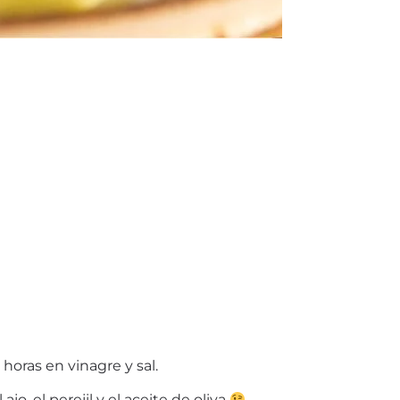
horas en vinagre y sal.
, el perejil y el aceite de oliva