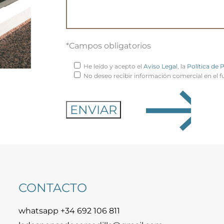
*Campos obligatorios
He leído y acepto el
Aviso Legal
, la
Política de 
No deseo recibir información comercial en el f
CONTACTO
whatsapp +34 692 106 811