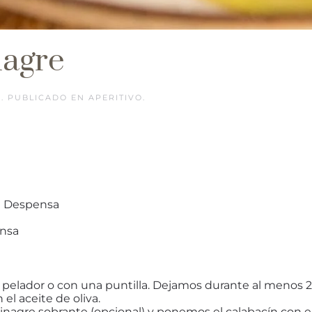
nagre
5
. PUBLICADO EN
APERITIVO
.
a Despensa
ensa
 pelador o con una puntilla. Dejamos durante al menos 2 
 el aceite de oliva.
gre sobrante (opcional) y ponemos el calabacín con el ajo