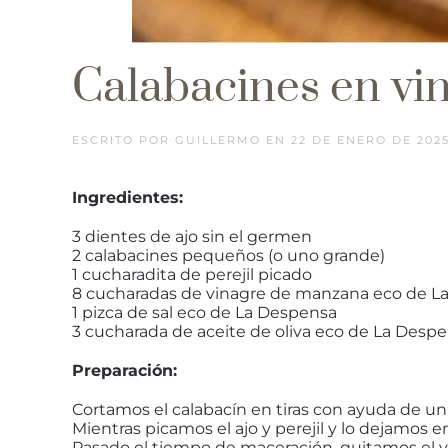
Calabacines en vi
ESCRITO POR
GUILLERMO
EN
22 DE ENERO DE 202
Ingredientes:
3 dientes de ajo sin el germen
2 calabacines pequeños (o uno grande)
1 cucharadita de perejil picado
8 cucharadas de vinagre de manzana eco de L
1 pizca de sal eco de La Despensa
3 cucharada de aceite de oliva eco de La Desp
Preparación:
Cortamos el calabacín en tiras con ayuda de un
Mientras picamos el ajo y perejil y lo dejamos en
Pasado el tiempo de maceración, quitamos el vina