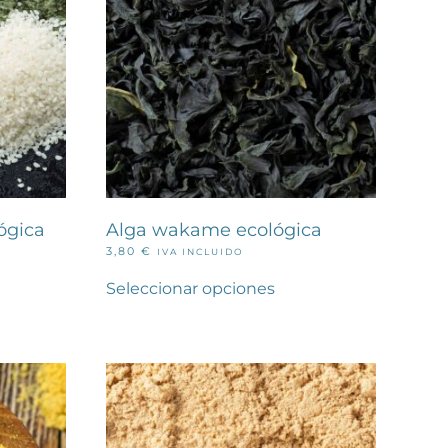
ógica
Alga wakame ecológica
3,80
€
IVA INCLUIDO
Este
ducto
producto
Seleccionar opciones
e
tiene
iples
múltiples
antes.
variantes.
Las
iones
opciones
se
den
pueden
ir
elegir