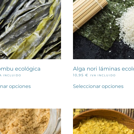
ombu ecológica
Alga nori láminas ecol
10,95
€
A INCLUIDO
IVA INCLUIDO
Este
Este
producto
pro
onar opciones
Seleccionar opciones
tiene
tien
múltiples
múlt
variantes.
vari
Las
Las
opciones
opc
se
se
pueden
pue
elegir
eleg