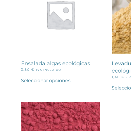
elegir
en
la
página
de
producto
Ensalada algas ecológicas
Levadu
3,80
€
ecológ
IVA INCLUIDO
Este
1,40
€
-
producto
Seleccionar opciones
tiene
Selecci
múltiples
variantes.
Las
opciones
se
pueden
elegir
en