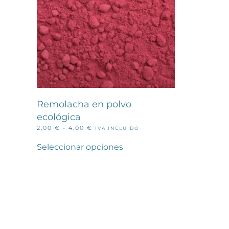
la
página
de
producto
Remolacha en polvo
ecológica
RANGO
2,00
€
-
4,00
€
IVA INCLUIDO
Este
DE
PRECIOS:
producto
Seleccionar opciones
DESDE
tiene
2,00 €
múltiples
HASTA
variantes.
4,00 €
Las
opciones
se
pueden
elegir