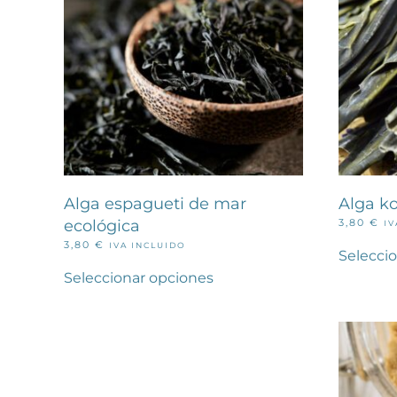
Alga espagueti de mar
Alga k
ecológica
3,80
€
IV
3,80
€
IVA INCLUIDO
Selecci
Este
producto
Seleccionar opciones
tiene
múltiples
variantes.
Las
opciones
se
pueden