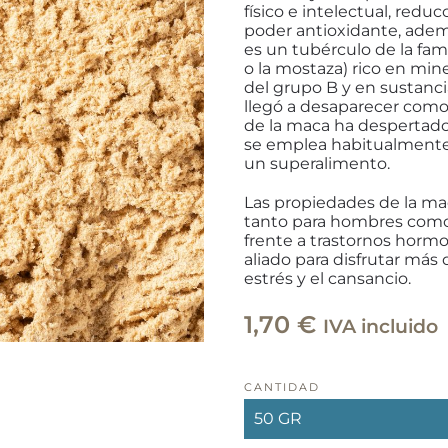
físico e intelectual, redu
poder antioxidante, adem
es un tubérculo de la fami
o la mostaza) rico en miner
del grupo B y en sustan
llegó a desaparecer como 
de la maca ha despertado 
se emplea habitualmente 
un superalimento.
Las propiedades de la m
tanto para hombres como 
frente a trastornos horm
aliado para disfrutar más 
estrés y el cansancio.
1,70
€
IVA incluido
CANTIDAD