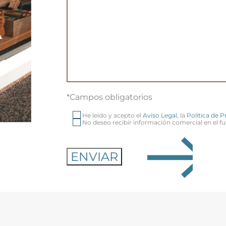
*Campos obligatorios
He leído y acepto el
Aviso Legal
, la
Política de 
No deseo recibir información comercial en el fu