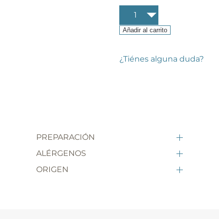
Maca
tricolor
ecológica
Añadir al carrito
cantidad
¿Tiénes alguna duda?
PREPARACIÓN
ALÉRGENOS
ORIGEN