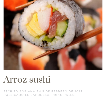
Arroz sushi
ESCRITO POR
ANA
EN
5 DE FEBRERO DE 2025
.
PUBLICADO EN
JAPONESA
,
PRINCIPALES
.