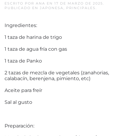
ESCRITO POR
ANA
EN
17 DE MARZO DE 2025
.
PUBLICADO EN
JAPONESA
,
PRINCIPALES
.
Ingredientes:
1 taza de harina de trigo
1 taza de agua fría con gas
1 taza de Panko
2 tazas de mezcla de vegetales (zanahorias,
calabacín, berenjena, pimiento, etc)
Aceite para freír
Sal al gusto
Preparación: