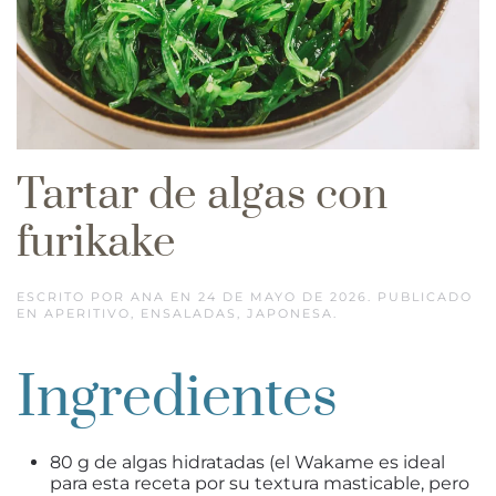
Tartar de algas con
furikake
ESCRITO POR
ANA
EN
24 DE MAYO DE 2026
. PUBLICADO
EN
APERITIVO
,
ENSALADAS
,
JAPONESA
.
Ingredientes
80 g de algas hidratadas (el Wakame es ideal
para esta receta por su textura masticable, pero