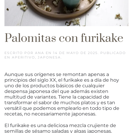
Palomitas con furikake
ESCRITO POR
ANA
EN
14 DE MAYO DE 2025
. PUBLICADO
EN
APERITIVO
,
JAPONESA
.
Aunque sus orígenes se remontan apenas a
principios del siglo XX, el furikake es a día de hoy
uno de los productos básicos de cualquier
despensa japonesa del que además existen
multitud de variantes. Tiene la capacidad de
transformar el sabor de muchos platos y es tan
versátil que podemos emplearlo en todo tipo de
recetas, no necesariamente japonesas.
El furikake es una deliciosa mezcla crujiente de
semillas de sésamo saladas y algas japonesas.