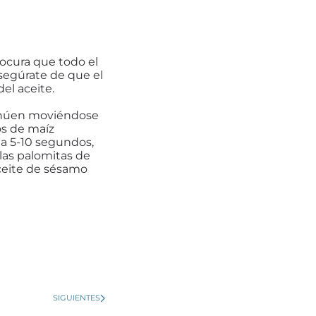
Procura que todo el
Asegúrate de que el
el aceite.
tinúen moviéndose
os de maíz
da 5-10 segundos,
 las palomitas de
aceite de sésamo
SIGUIENTES