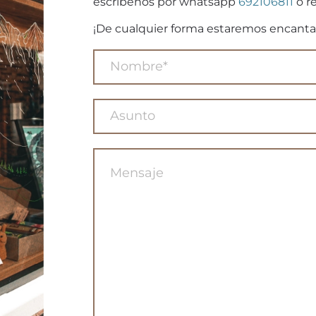
escribenos por whatsapp
692106811
o re
¡De cualquier forma estaremos encanta