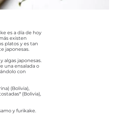
ke es a día de hoy
más existen
s platos y es tan
te japonesas.
 y algas japonesas.
re una ensalada o
rándolo con
a) (Bolivia),
stadas* (Bolivia),
samo y furikake.