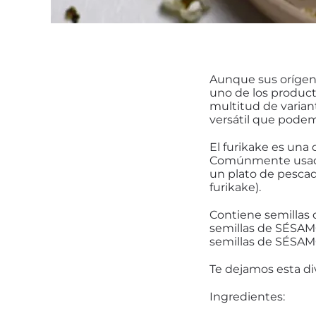
Aunque sus orígene
uno de los produc
multitud de varian
versátil que podem
El furikake es una 
Comúnmente usado p
un plato de pescad
furikake).
Contiene semillas 
semillas de SÉSAMO
semillas de SÉSAMO
Te dejamos esta di
Ingredientes: