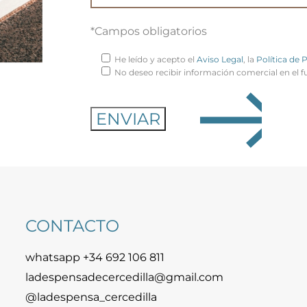
*Campos obligatorios
He leído y acepto el
Aviso Legal
, la
Política de 
No deseo recibir información comercial en el f
CONTACTO
whatsapp +34 692 106 811
ladespensadecercedilla@gmail.com
@ladespensa_cercedilla