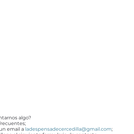
ntarnos algo?
frecuentes;
 un email a
ladespensadecercedilla@gmail.com
;