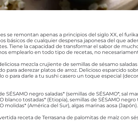
s se remontan apenas a principios del siglo XX, el furika
tos básicos de cualquier despensa japonesa del que ade
tes. Tiene la capacidad de transformar el sabor de mucho
os emplearlo en todo tipo de recetas, no necesariamen
deliciosa mezcla crujiente de semillas de sésamo saladas
ara aderezar platos de arroz. Delicioso esparcido sob
o o para darle a tu sushi casero un toque especial (deco
de SÉSAMO negro saladas* (semillas de SÉSAMO*, sal marin
 blanco tostadas* (Etiopía), semillas de SÉSAMO negro to
 molidas* (América del Sur), algas marinas aosa (Japón).
vertida receta de Terrasana de palomitas de maíz con sé