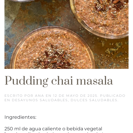
Pudding chai masala
ESCRITO POR
ANA
EN
12 DE MAYO DE 2025
. PUBLICADO
EN
DESAYUNOS SALUDABLES
,
DULCES SALUDABLES
.
Ingredientes:
250 ml de agua caliente o bebida vegetal