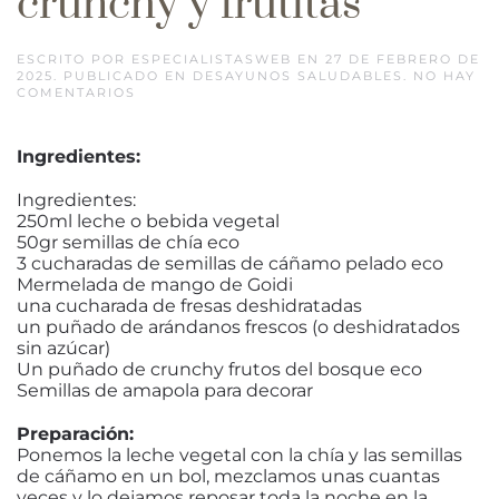
crunchy y frutitas
ESCRITO POR
ESPECIALISTASWEB
EN
27 DE FEBRERO DE
2025
. PUBLICADO EN
DESAYUNOS SALUDABLES
.
NO HAY
EN
COMENTARIOS
PUDDING
DE
CHÍA
Ingredientes:
CON
CRUNCHY
Y
Ingredientes:
FRUTITAS
250ml leche o bebida vegetal
50gr semillas de chía eco
3 cucharadas de semillas de cáñamo pelado eco
Mermelada de mango de Goidi
una cucharada de fresas deshidratadas
un puñado de arándanos frescos (o deshidratados
sin azúcar)
Un puñado de crunchy frutos del bosque eco
Semillas de amapola para decorar
Preparación:
Ponemos la leche vegetal con la chía y las semillas
de cáñamo en un bol, mezclamos unas cuantas
veces y lo dejamos reposar toda la noche en la