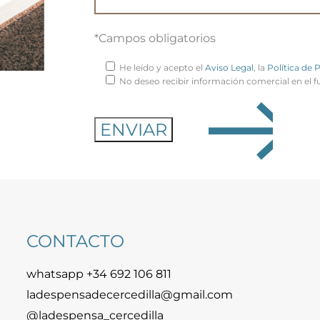
*Campos obligatorios
He leído y acepto el
Aviso Legal
, la
Política de 
No deseo recibir información comercial en el f
CONTACTO
whatsapp +34 692 106 811
ladespensadecercedilla@gmail.com
@ladespensa_cercedilla