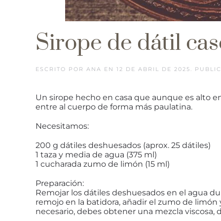
Sirope de dátil ca
ESCRITO POR
ANA
EN
12 DE ABRIL DE 2025
. PUBL
Un sirope hecho en casa que aunque es alto en a
entre al cuerpo de forma más paulatina.
Necesitamos:
200 g dátiles deshuesados (aprox. 25 dátiles)
1 taza y media de agua (375 ml)
1 cucharada zumo de limón (15 ml)
Preparación:
Remojar los dátiles deshuesados en el agua dur
remojo en la batidora, añadir el zumo de limón 
necesario, debes obtener una mezcla viscosa, d