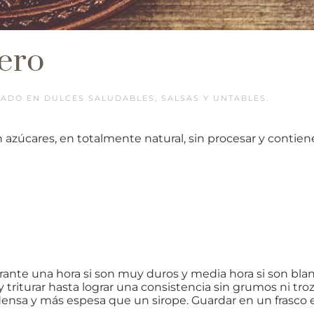
sero
ICADO EN
DULCES SALUDABLES
,
SALSAS Y UNTABLES
.
zúcares, en totalmente natural, sin procesar y contiene l
ante una hora si son muy duros y media hora si son bland
y triturar hasta lograr una consistencia sin grumos ni tr
ensa y más espesa que un sirope. Guardar en un frasco e