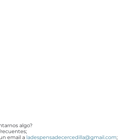
ntarnos algo?
frecuentes;
 un email a
ladespensadecercedilla@gmail.com
;