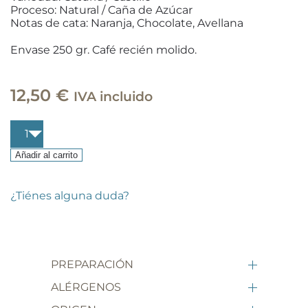
Proceso: Natural / Caña de Azúcar
Notas de cata: Naranja, Chocolate, Avellana
Envase 250 gr. Café recién molido.
12,50
€
IVA incluido
Café
de
especialidad
Añadir al carrito
Decaf
cantidad
¿Tiénes alguna duda?
PREPARACIÓN
ALÉRGENOS