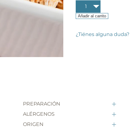
Granola
keto
sin
Añadir al carrito
gluten
cantidad
¿Tiénes alguna duda?
PREPARACIÓN
ALÉRGENOS
ORIGEN