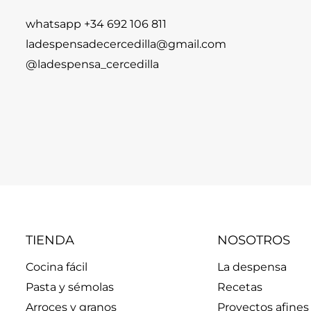
whatsapp +34 692 106 811
ladespensadecercedilla@gmail.com
@ladespensa_cercedilla
TIENDA
NOSOTROS
Cocina fácil
La despensa
Pasta y sémolas
Recetas
Arroces y granos
Proyectos afines