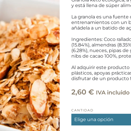
y está llena de súper alim
La granola es una fuente
entrenamientos con un bat
añádela a un batido de aça
Ingredientes: Coco rallado
(15.84%), almendras (8.35%)
(6.28%), nueces, pipas de 
nibs de cacao 100%, prote
Al adquirir este producto 
plásticos, apoyas prácti
disfrutar de un producto 
2,60
€
IVA incluido
CANTIDAD