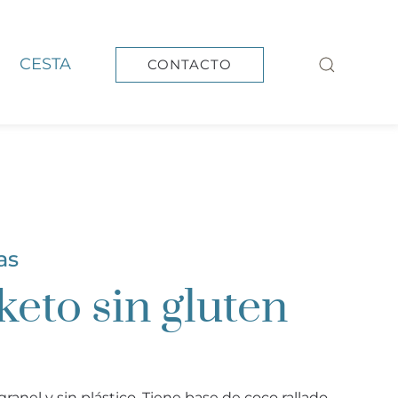
CESTA
CONTACTO
as
keto sin gluten
granel y sin plástico. Tiene base de coco rallado