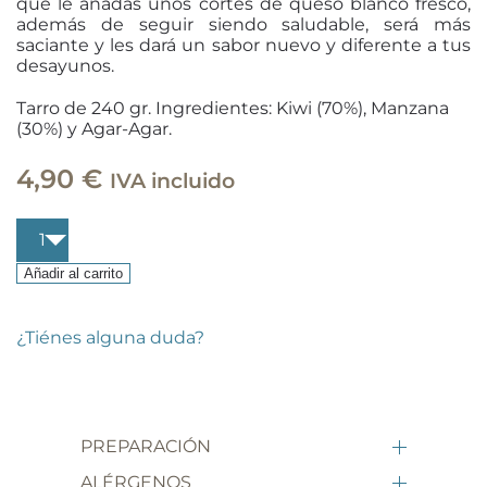
que le añadas unos cortes de queso blanco fresco,
además de seguir siendo saludable, será más
saciante y les dará un sabor nuevo y diferente a tus
desayunos.
Tarro de 240 gr. Ingredientes: Kiwi (70%), Manzana
(30%) y Agar-Agar.
4,90
€
IVA incluido
Mermelada
kiwi
con
Añadir al carrito
manzana
sin
azúcar
¿Tiénes alguna duda?
cantidad
PREPARACIÓN
ALÉRGENOS