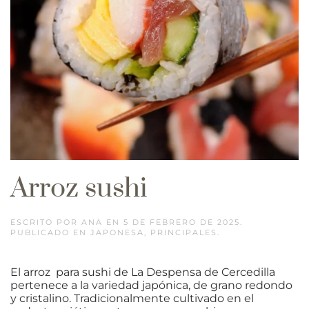
Arroz sushi
ESCRITO POR
ANA
EN
5 DE FEBRERO DE 2025
.
PUBLICADO EN
JAPONESA
,
PRINCIPALES
.
El arroz para sushi de La Despensa de Cercedilla
pertenece a la variedad japónica, de grano redondo
y cristalino. Tradicionalmente cultivado en el