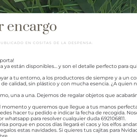
r encargo
 PUBLICADO EN
COSITAS DE LA DESPENSA
.
porta!
 ya están disponibles… y son el detalle perfecto para quie
yar a tu entorno, a los productores de siempre y a un 
 de calidad, sin plástico y con mucha esencia. ¿A quien n
imo, una a una. Dejemos de regalar objetos que acabarán
 al momento y queremos que llegue a tus manos perfecta
uedes hacer tu pedido e indicar la fecha de recogida. N
or whatsapp para resolver cualquier duda 692106811.
a porque en pocos días llegará el caos y los elfos anda
galos estas navidades. Si quieres tus cajitas para Nvid
bre.