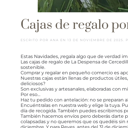
Cajas de regalo po
ESCRITO POR
ANA
EN
13 DE NOVIEMBRE DE 2025
.
Estas Navidades, ¡regala algo que de verdad im
Las cajas de regalo de La Despensa de Cercedilla
sostenible.
Comprar y regalar en pequeño comercio es apo
Nuestras cajas están llenas de productos útiles,
deliciosos?
Son exclusivas y artesanales, elaboradas con m
Por eso…
Haz tu pedido con antelación: no se preparan
Encuéntralas en nuestra web y elige la tuya. P
día de recogida. También puedes escribirnos p
También hacemos envíos pero deberás darte pris
colapsadas y no queremos que os quedéis sin re
diciembre. Y para Reyes, antes del 31 de diciem