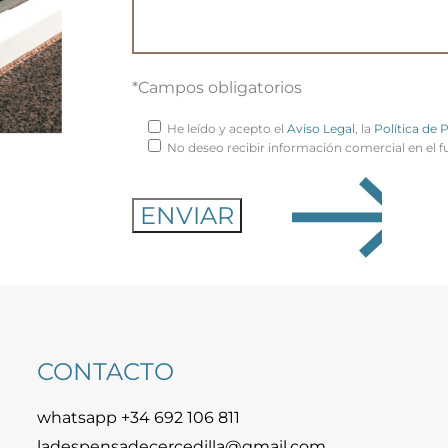
*Campos obligatorios
He leído y acepto el
Aviso Legal
, la
Política de 
No deseo recibir información comercial en el f
CONTACTO
whatsapp +34 692 106 811
ladespensadecercedilla@gmail.com