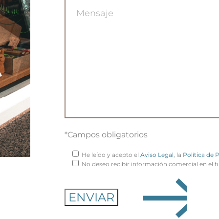
*Campos obligatorios
He leído y acepto el
Aviso Legal
, la
Política de 
No deseo recibir información comercial en el f