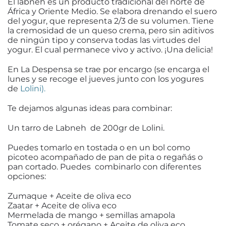
El labneh es un producto tradicional del norte de
África y Oriente Medio. Se elabora drenando el suero
del yogur, que representa 2/3 de su volumen. Tiene
la cremosidad de un queso crema, pero sin aditivos
de ningún tipo y conserva todas las virtudes del
yogur. El cual permanece vivo y activo. ¡Una delicia!
En La Despensa se trae por encargo (se encarga el
lunes y se recoge el jueves junto con los yogures
de
Lolini).
Te dejamos algunas ideas para combinar:
Un tarro de Labneh de 200gr de Lolini.
Puedes tomarlo en tostada o en un bol como
picoteo acompañado de pan de pita o regañás o
pan cortado. Puedes combinarlo con diferentes
opciones:
Zumaque + Aceite de oliva eco
Zaatar + Aceite de oliva eco
Mermelada de mango + semillas amapola
Tomate seco + orégano + Aceite de oliva eco