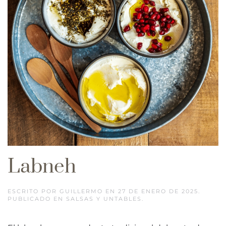
Labneh
ESCRITO POR
GUILLERMO
EN
27 DE ENERO DE 2025
.
PUBLICADO EN
SALSAS Y UNTABLES
.