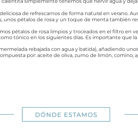
oral calentita simplemente tenemos que hervir agua y deja
eliciosa de refrescarnos de forma natural en verano. A
, unos pétalos de rosa y un toque de menta también resul
os pétalos de rosa limpios y troceados en el filtro en v
mo tónico en los siguientes días. Es importante que la 
 (mermelada rebajada con agua y batida), añadiendo unos
compuesta por: aceite de oliva, zumo de limón, comino, a