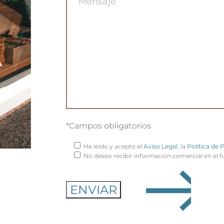
*Campos obligatorios
He leído y acepto el
Aviso Legal
, la
Política de 
No deseo recibir información comercial en el f