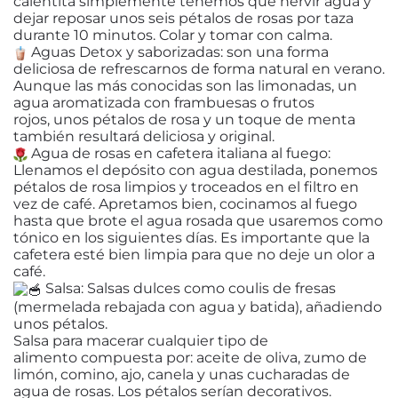
calentita simplemente tenemos que hervir agua y
dejar reposar unos seis pétalos de rosas por taza
durante 10 minutos. Colar y tomar con calma.
Aguas Detox y saborizadas: son una forma
deliciosa de refrescarnos de forma natural en verano.
Aunque las más conocidas son las limonadas, un
agua aromatizada con frambuesas o frutos
rojos, unos pétalos de rosa y un toque de menta
también resultará deliciosa y original.
Agua de rosas en cafetera italiana al fuego:
Llenamos el depósito con agua destilada, ponemos
pétalos de rosa limpios y troceados en el filtro en
vez de café. Apretamos bien, cocinamos al fuego
hasta que brote el agua rosada que usaremos como
tónico en los siguientes días. Es importante que la
cafetera esté bien limpia para que no deje un olor a
café.
Salsa: Salsas dulces como coulis de fresas
(mermelada rebajada con agua y batida), añadiendo
unos pétalos.
Salsa para macerar cualquier tipo de
alimento compuesta por: aceite de oliva, zumo de
limón, comino, ajo, canela y unas cucharadas de
agua de rosas. Los pétalos serían decorativos.