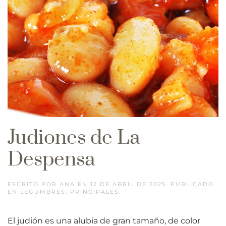
Judiones de La
Despensa
ESCRITO POR
ANA
EN
12 DE ABRIL DE 2025
. PUBLICADO
EN
LEGUMBRES
,
PRINCIPALES
.
El judión es una alubia de gran tamaño, de color