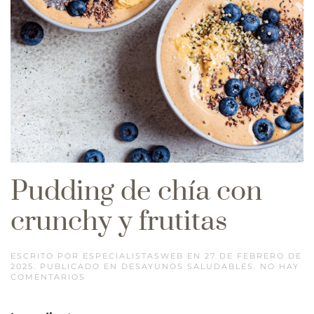
Pudding de chía con
crunchy y frutitas
ESCRITO POR
ESPECIALISTASWEB
EN
27 DE FEBRERO DE
2025
. PUBLICADO EN
DESAYUNOS SALUDABLES
.
NO HAY
EN
COMENTARIOS
PUDDING
DE
CHÍA