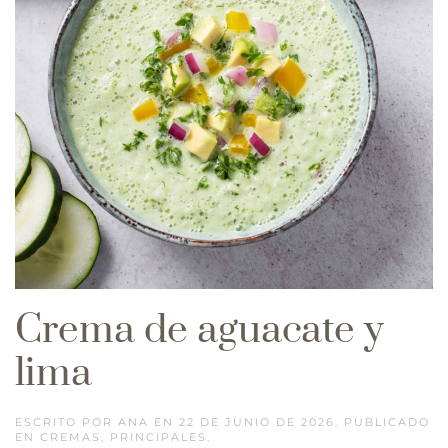
Crema de aguacate y
lima
ESCRITO POR
ANA
EN
22 DE JUNIO DE 2026
. PUBLICADO
EN
CREMAS
,
PRINCIPALES
.