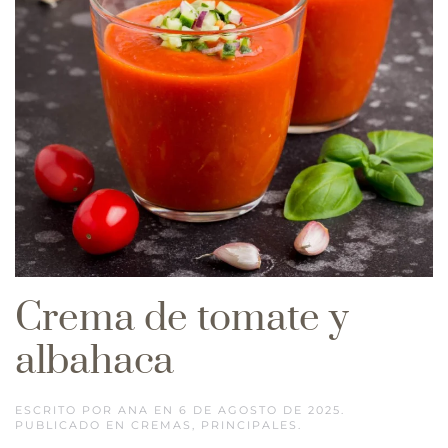
Crema de tomate y
albahaca
ESCRITO POR
ANA
EN
6 DE AGOSTO DE 2025
.
PUBLICADO EN
CREMAS
,
PRINCIPALES
.