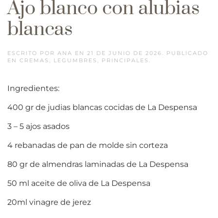
Ajo blanco con alubias
blancas
ESCRITO POR
ANA
EN
21 DE JUNIO DE 2026
. PUBLICADO
EN
CREMAS
,
LEGUMBRES
,
PRINCIPALES
.
Ingredientes:
400 gr de judias blancas cocidas de La Despensa
3 – 5 ajos asados
4 rebanadas de pan de molde sin corteza
80 gr de almendras laminadas de La Despensa
50 ml aceite de oliva de La Despensa
20ml vinagre de jerez