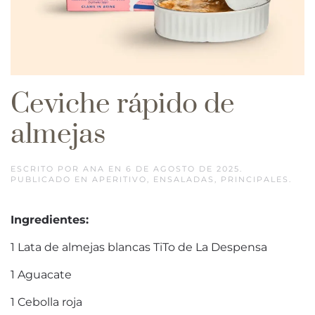
Ceviche rápido de
almejas
ESCRITO POR
ANA
EN
6 DE AGOSTO DE 2025
.
PUBLICADO EN
APERITIVO
,
ENSALADAS
,
PRINCIPALES
.
Ingredientes:
1 Lata de almejas blancas TiTo de La Despensa
1 Aguacate
1 Cebolla roja