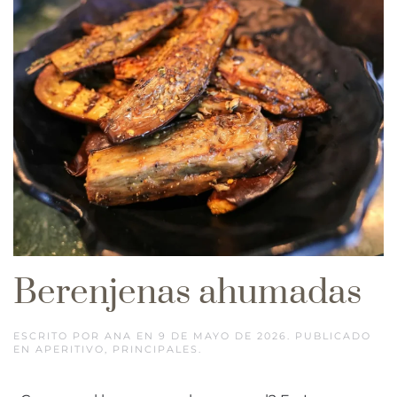
Berenjenas ahumadas
ESCRITO POR
ANA
EN
9 DE MAYO DE 2026
. PUBLICADO
EN
APERITIVO
,
PRINCIPALES
.