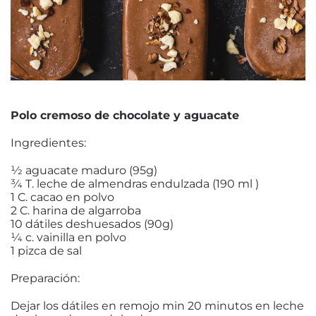
Polo cremoso de chocolate y aguacate
Ingredientes:
1⁄2 aguacate maduro (95g)
3⁄4 T. leche de almendras endulzada (190 ml )
1 C. cacao en polvo
2 C. harina de algarroba
10 dátiles deshuesados (90g)
1⁄4 c. vainilla en polvo
1 pizca de sal
Preparación:
Dejar los dátiles en remojo min 20 minutos en leche