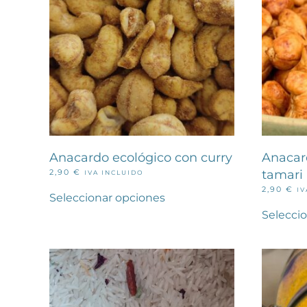
Anacardo ecológico con curry
Anacar
2,90
€
tamari
IVA INCLUIDO
Este
2,90
€
IV
producto
Seleccionar opciones
tiene
Selecci
múltiples
variantes.
Las
opciones
se
pueden
elegir