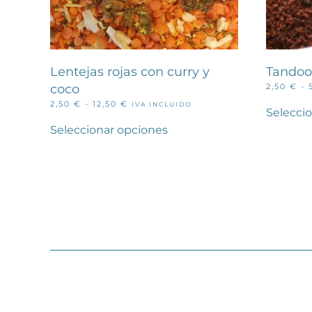
Lentejas rojas con curry y
Tandoo
coco
2,50
€
-
RANGO
2,50
€
-
12,50
€
IVA INCLUIDO
Selecci
Este
DE
PRECIOS:
producto
Seleccionar opciones
DESDE
tiene
2,50 €
múltiples
HASTA
variantes.
12,50 €
Las
opciones
se
pueden
elegir
en
la
página
de
producto