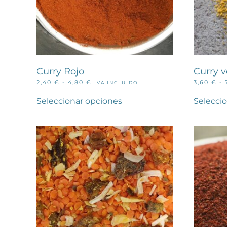
de
producto
Curry Rojo
Curry v
RANGO
2,40
€
-
4,80
€
3,60
€
-
IVA INCLUIDO
Este
DE
PRECIOS:
producto
Seleccionar opciones
Selecci
DESDE
tiene
2,40 €
múltiples
HASTA
variantes.
4,80 €
Las
opciones
se
pueden
elegir
en
la
página
de
producto