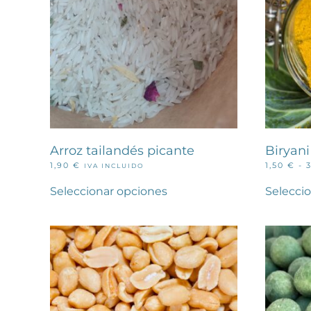
en
la
página
de
producto
Arroz tailandés picante
Biryan
1,90
€
1,50
€
-
IVA INCLUIDO
Este
producto
Seleccionar opciones
Selecci
tiene
múltiples
variantes.
Las
opciones
se
pueden
elegir
en