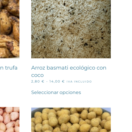
n trufa
Arroz basmati ecológico con
coco
RANGO
2,80
€
-
14,00
€
IVA INCLUIDO
ducto
Este
DE
e
PRECIOS:
producto
Seleccionar opciones
iples
DESDE
tiene
2,80 €
antes.
múltiples
HASTA
variantes.
14,00 €
iones
Las
opciones
den
se
ir
pueden