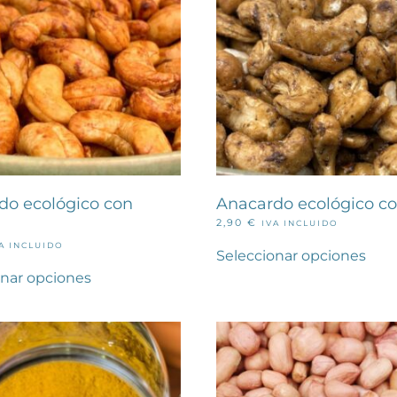
do ecológico con
Anacardo ecológico co
2,90
€
IVA INCLUIDO
Este
A INCLUIDO
pro
Seleccionar opciones
Este
tien
producto
onar opciones
múlt
tiene
vari
múltiples
Las
variantes.
opc
Las
se
opciones
pue
se
eleg
pueden