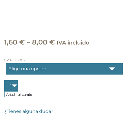
Rango
1,60
€
–
8,00
€
IVA incluido
de
precios:
CANTIDAD
desde
1,60 €
Trompeta
hasta
capricho
italiano
Añadir al carrito
8,00 €
ecológica
cantidad
¿Tiénes alguna duda?