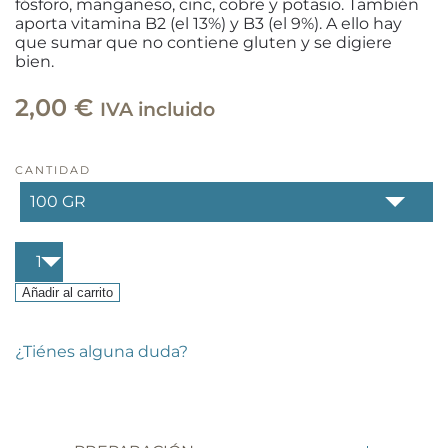
fósforo, manganeso, cinc, cobre y potasio. También
aporta vitamina B2 (el 13%) y B3 (el 9%). A ello hay
que sumar que no contiene gluten y se digiere
bien.
2,00
€
IVA incluido
CANTIDAD
Sopa
thai
con
Añadir al carrito
quinoa
cantidad
¿Tiénes alguna duda?