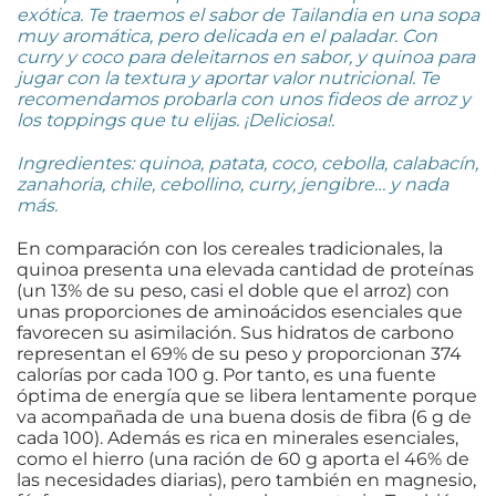
exótica. Te traemos el sabor de Tailandia en una sopa
muy aromática, pero delicada en el paladar. Con
curry y coco para deleitarnos en sabor, y quinoa para
jugar con la textura y aportar valor nutricional. Te
recomendamos probarla con unos fideos de arroz y
los toppings que tu elijas. ¡Deliciosa!.
Ingredientes: quinoa, patata, coco, cebolla, calabacín,
zanahoria, chile, cebollino, curry, jengibre… y nada
más.
En comparación con los cereales tradicionales, la
quinoa presenta una elevada cantidad de proteínas
(un 13% de su peso, casi el doble que el arroz) con
unas proporciones de aminoácidos esenciales que
favorecen su asimilación. Sus hidratos de carbono
representan el 69% de su peso y proporcionan 374
calorías por cada 100 g. Por tanto, es una fuente
óptima de energía que se libera lentamente porque
va acompañada de una buena dosis de fibra (6 g de
cada 100). Además es rica en minerales esenciales,
como el hierro (una ración de 60 g aporta el 46% de
las necesidades diarias), pero también en magnesio,