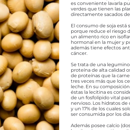
es conveniente lavarla p
verdes que tienen las plan
directamente sacados de 
El consumo de soja está 
porque reduce el riesgo d
un alimento rico en isofla
hormonal en la mujer y p
además tiene efectos ant
cáncer.
Se trata de una legumin
proteína de alta calidad o
de proteínas que la carn
tres veces más que los ce
leche. En su composición
éstas la lecitina es cons
de un fosfolípido vital pa
nervioso. Los hidratos de
y un 17% de los cuales so
ser consumida por los dia
Además posee calcio (dos 