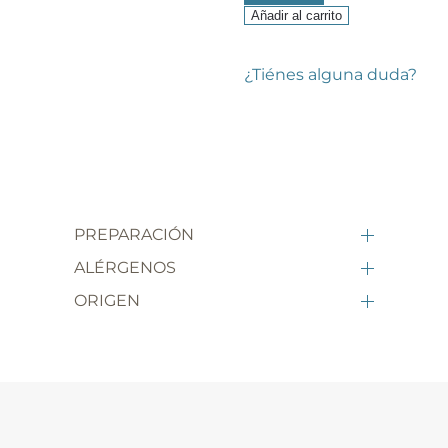
o
Añadir al carrito
5,
blanca
cantidad
¿Tiénes alguna duda?
PREPARACIÓN
ALÉRGENOS
ORIGEN