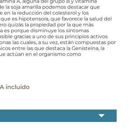
tamina A, alguna del grupo B y vitamina
de la soja amarilla podemos destacar que
 en la reducción del colesterol y los
a que es hipotensora, que favorece la salud del
ero quizás la propiedad por la que más
lla es porque disminuye los síntomas
ible gracias a uno de sus principios activos
vonas las cuales, a su vez, están compuestas por
icos entre las que destaca la Genisteína, la
 que actúan en el organismo como
ango
A incluido
e
ecios:
esde
00 €
sta