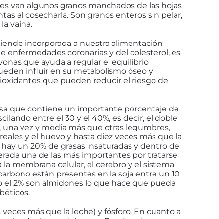
ues van algunos granos manchados de las hojas
tas al cosecharla. Son granos enteros sin pelar,
la vaina.
siendo incorporada a nuestra alimentación
e enfermedades coronarias y del colesterol, es
vonas que ayuda a regular el equilibrio
ueden influir en su metabolismo óseo y
ioxidantes que pueden reducir el riesgo de
osa que contiene un importante porcentaje de
scilando entre el 30 y el 40%, es decir, el doble
e, una vez y media más que otras legumbres,
reales y el huevo y hasta diez veces más que la
 hay un 20% de grasas insaturadas y dentro de
iderada una de las más importantes por tratarse
ra la membrana celular, el cerebro y el sistema
 carbono están presentes en la soja entre un 10
lo el 2% son almidones lo que hace que pueda
béticos.
veces más que la leche) y fósforo. En cuanto a