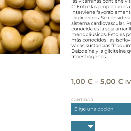
las vitaminas contiene vi
C. Entre las propiedades 
interviene favorablemente
triglicéridos. Se consider
sistema cardiovascular. P
conocida es la soja amari
menopáusicos. Esto es pos
más conocidos, las isofla
varias sustancias fitoquím
Daizdeína y la gliciteína
fitoestrógenos.
R
1,00
€
–
5,00
€
IV
d
pr
CANTIDAD
d
1,
Soja
ha
amarilla