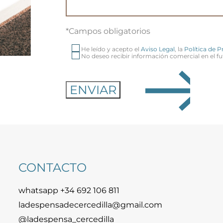
*Campos obligatorios
He leído y acepto el
Aviso Legal
, la
Política de 
No deseo recibir información comercial en el fu
CONTACTO
whatsapp +34 692 106 811
ladespensadecercedilla@gmail.com
@ladespensa_cercedilla