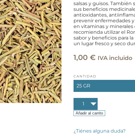
salsas y guisos. También 
sus beneficios medicinal
antioxidantes, antiinflam
prevenir enfermedades y a
en vitaminas y minerales 
recomienda utilizar el R
sabor y beneficios para l
un lugar fresco y seco du
1,00
€
IVA incluido
CANTIDAD
Romero
hoja
cantidad
Añadir al carrito
¿Tiénes alguna duda?