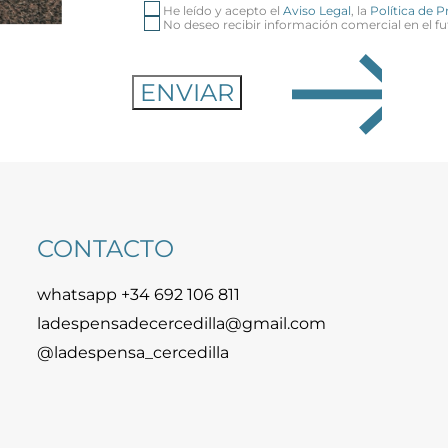
He leído y acepto el
Aviso Legal
, la
Política de 
No deseo recibir información comercial en el fu
CONTACTO
whatsapp +34 692 106 811
ladespensadecercedilla@gmail.com
@ladespensa_cercedilla