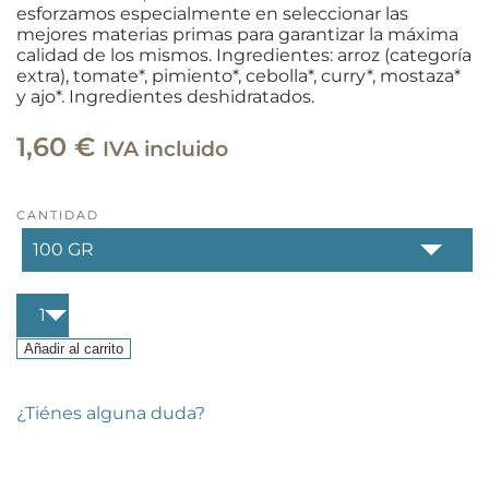
esforzamos especialmente en seleccionar las
mejores materias primas para garantizar la máxima
calidad de los mismos.
Ingredientes: arroz (categoría
extra),
tomate*, pimiento*, cebolla*, curry*, mostaza*
y ajo
*. Ingredientes deshidratados.
1,60
€
IVA incluido
CANTIDAD
Risotto
de
verduras
Añadir al carrito
al
curry
cantidad
¿Tiénes alguna duda?