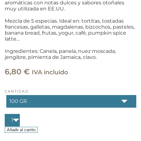
aromáticas con notas dulces y sabores otoñales
muy utilizada en EE.UU.
Mezcla de 5 especias. Ideal en: tortitas, tostadas
francesas, galletas, magdalenas, bizcochos, pasteles,
banana bread, frutas, yogur, café, pumpkin spice
latte…
Ingredientes: Canela, panela, nuez moscada,
jengibre, pimienta de Jamaica, clavo.
6,80
€
IVA incluido
CANTIDAD
Pumpkin
spice
cantidad
Añadir al carrito