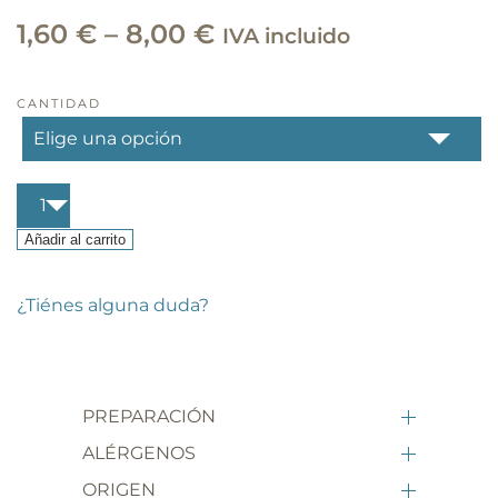
Rango
1,60
€
–
8,00
€
IVA incluido
de
precios:
CANTIDAD
desde
1,60 €
Orechiette
hasta
cúrcuma
ecológico
Añadir al carrito
8,00 €
cantidad
¿Tiénes alguna duda?
PREPARACIÓN
ALÉRGENOS
ORIGEN