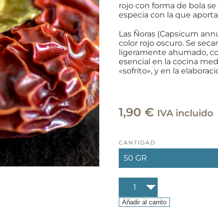
rojo con forma de bola se 
especia con la que aporta
Las Ñoras (Capsicum ann
color rojo oscuro. Se secan
ligeramente ahumado, con
esencial en la cocina me
«sofrito», y en la elabora
1,90
€
IVA incluido
CANTIDAD
Ñoras
cantidad
Añadir al carrito