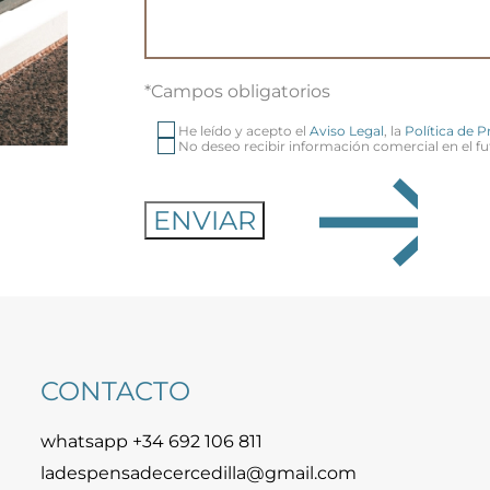
*Campos obligatorios
He leído y acepto el
Aviso Legal
, la
Política de 
No deseo recibir información comercial en el fu
CONTACTO
whatsapp +34 692 106 811
ladespensadecercedilla@gmail.com