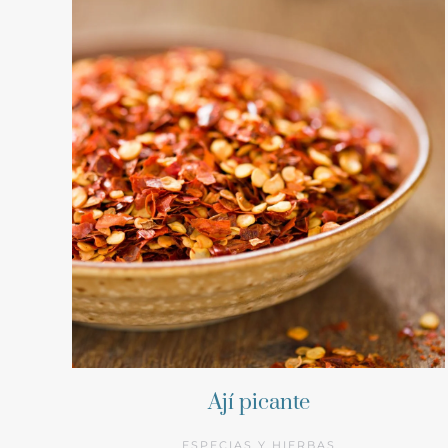
Ají picante
ESPECIAS Y HIERBAS