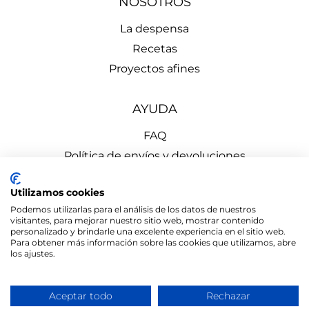
NOSOTROS
La despensa
Recetas
Proyectos afines
AYUDA
FAQ
Política de envíos y devoluciones
Aviso Legal
Utilizamos cookies
Política de Privacidad
Podemos utilizarlas para el análisis de los datos de nuestros
Política de Cookies
visitantes, para mejorar nuestro sitio web, mostrar contenido
personalizado y brindarle una excelente experiencia en el sitio web.
Para obtener más información sobre las cookies que utilizamos, abre
los ajustes.
Aceptar todo
Rechazar
el mono
© 2026 LA DESPENSA de Cercedilla | Diseñado por