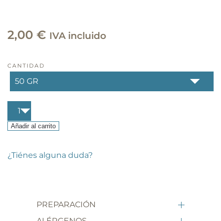
2,00
€
IVA incluido
CANTIDAD
Guacamole
mezcla
cantidad
Añadir al carrito
¿Tiénes alguna duda?
PREPARACIÓN
ALÉRGENOS