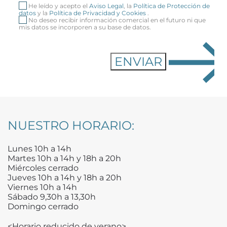
He leído y acepto el
Aviso Legal
, la
Política de Protección de
datos
y la
Política de Privacidad y Cookies
.
No deseo recibir información comercial en el futuro ni que
mis datos se incorporen a su base de datos.
NUESTRO HORARIO:
Lunes 10h a 14h
Martes 10h a 14h y 18h a 20h
Miércoles cerrado
Jueves 10h a 14h y 18h a 20h
Viernes 10h a 14h
Sábado 9,30h a 13,30h
Domingo cerrado
<Horario reducido de verano>