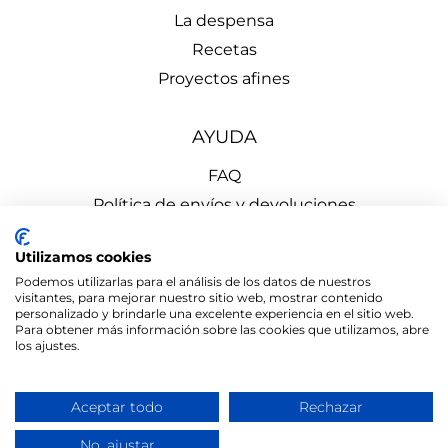
La despensa
Recetas
Proyectos afines
AYUDA
FAQ
Política de envíos y devoluciones
Aviso Legal
Utilizamos cookies
Política de Privacidad
Podemos utilizarlas para el análisis de los datos de nuestros
Política de Cookies
visitantes, para mejorar nuestro sitio web, mostrar contenido
personalizado y brindarle una excelente experiencia en el sitio web.
Para obtener más información sobre las cookies que utilizamos, abre
los ajustes.
Aceptar todo
Rechazar
el mono
© 2026 LA DESPENSA de Cercedilla | Diseñado por
de ermo
No, ajustar