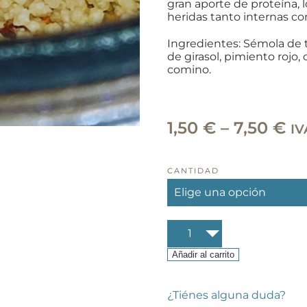
gran aporte de proteína, 
heridas tanto internas c
Ingredientes: Sémola de t
de girasol, pimiento rojo, 
comino.
R
1,50
€
–
7,50
€
IV
de
pr
CANTIDAD
de
1,
Cuscús
ha
estilo
marroquí
Añadir al carrito
7,
cantidad
¿Tiénes alguna duda?