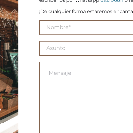
escribenos por whatsapp
692106811
o re
¡De cualquier forma estaremos encanta