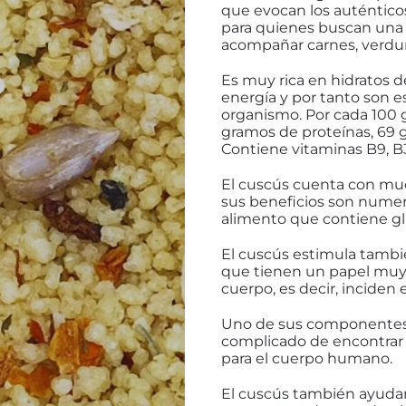
que evocan los auténtico
para quienes buscan una 
acompañar carnes, verdura
Es muy rica en hidratos
energía y por tanto son e
organismo. Por cada 100 
gramos de proteínas, 69 g
Contiene vitaminas B9, B3
El cuscús cuenta con muc
sus beneficios son numero
alimento que contiene gl
El cuscús estimula tambié
que tienen un papel muy
cuerpo, es decir, inciden
Uno de sus componentes m
complicado de encontrar 
para el cuerpo humano.
El cuscús también ayudar