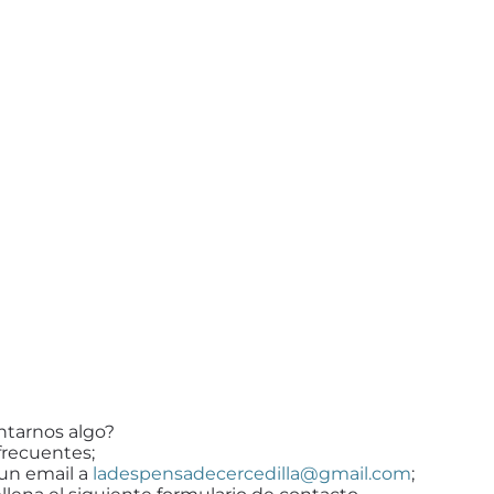
ntarnos algo?
frecuentes;
 un email a
ladespensadecercedilla@gmail.com
;