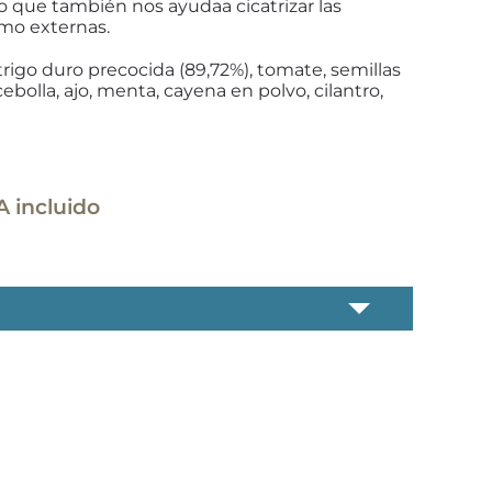
lo que también nos ayudaa cicatrizar las
omo externas.
rigo duro precocida (89,72%), tomate, semillas
cebolla, ajo, menta, cayena en polvo, cilantro,
ango
A incluido
ecios:
sde
50 €
sta
50 €