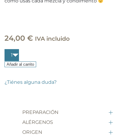
cómo usas cada mezcla y condimento
24,00
€
IVA incluido
Caja
especias
pescado
Añadir al carrito
cantidad
¿Tiénes alguna duda?
PREPARACIÓN
ALÉRGENOS
ORIGEN