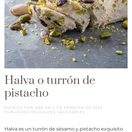
Halva o turrón de
pistacho
ESCRITO POR
ANA
EN
5 DE FEBRERO DE 2025
.
PUBLICADO EN
DULCES SALUDABLES
.
Halva es un turrón de sésamo y pistacho exquisito