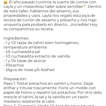
. El año pasado tuvimos la suerte de contar con
Layla y un maravilloso taller sobre semillas
. Dentro
de este taller, hablamos del sésamo, sus
propiedades y usos. Layla nos regaló esta joya de
receta de turrón de sésamo y pistacho y nos trajo
unauerta para probarlo en directo… ¡Increíble! Hoy
os compartimos su receta.
Ingredientes:
• 1 y 1/2 tazas de tahini bien homogéneo,
temperatura ambiente
• 1/4 cucharadita sal
• 1/2 cucharadita extracto de vainilla
• 1 y 1/4 tazas de azúcar
• Pistachos
• (Agua de rosas y/o Azahar)
Preparación:
Paso 1: Tostar pistachos en sartén u horno. Dejar
enfriar y triturar toscamente. Forre un molde con
papel de horno y repartir los pistachos. Por otro lado,
mezcle el tahini, la sal y la vainilla en un tazón
mediano resistente al calor.
Paso 2 : Caramelo. Vierta 1/4 taza de agua en una