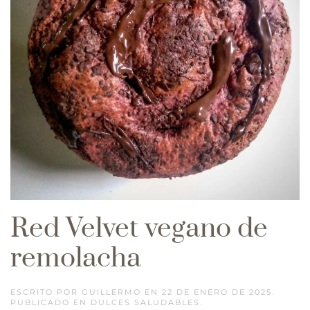
Red Velvet vegano de
remolacha
ESCRITO POR
GUILLERMO
EN
22 DE ENERO DE 2025
.
PUBLICADO EN
DULCES SALUDABLES
.