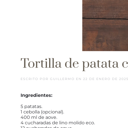
Tortilla de patata 
ESCRITO POR
GUILLERMO
EN
22 DE ENERO DE 202
Ingredientes:
5 patatas.
1 cebolla (opcional).
400 ml de aove.
4 cucharadas de lino molido eco.