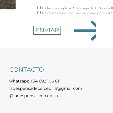
He leído y acepto el
Aviso Legal
, la
Política de 
No deseo recibir información comercial en el f
CONTACTO
whatsapp +34 692 106 811
ladespensadecercedilla@gmail.com
@ladespensa_cercedilla