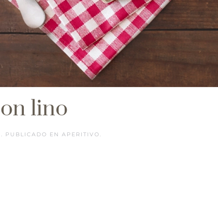
con lino
5
. PUBLICADO EN
APERITIVO
.