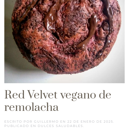
Red Velvet vegano de
remolacha
ESCRITO POR
GUILLERMO
EN
22 DE ENERO DE 2025
.
PUBLICADO EN
DULCES SALUDABLES
.