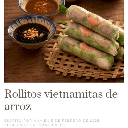
Rollitos vietnamitas de
arroz
ESCRITO POR
ANA
EN
5 DE FEBRERO DE 2025
.
PUBLICADO EN
PRINCIPALES
.