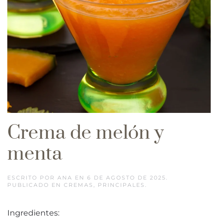
Crema de melón y
menta
ESCRITO POR
ANA
EN
6 DE AGOSTO DE 2025
.
PUBLICADO EN
CREMAS
,
PRINCIPALES
.
Ingredientes: