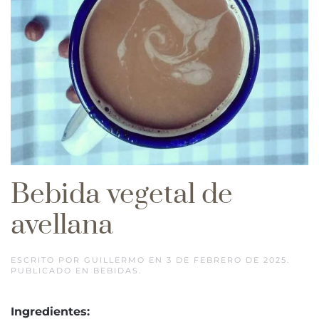
Bebida vegetal de
avellana
ESCRITO POR
GUILLERMO
EN
3 DE FEBRERO DE 2025
.
PUBLICADO EN
BEBIDAS
.
Ingredientes: