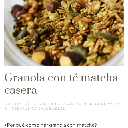
Granola con té matcha
casera
ESCRITO POR
ANA
EN
9 DE MAYO DE 2026
. PUBLICADO
EN
DESAYUNOS SALUDABLES
.
¿Por qué combinar granola con matcha?