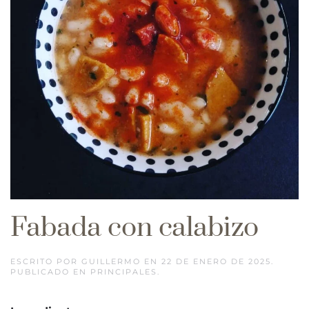
Fabada con calabizo
ESCRITO POR
GUILLERMO
EN
22 DE ENERO DE 2025
.
PUBLICADO EN
PRINCIPALES
.