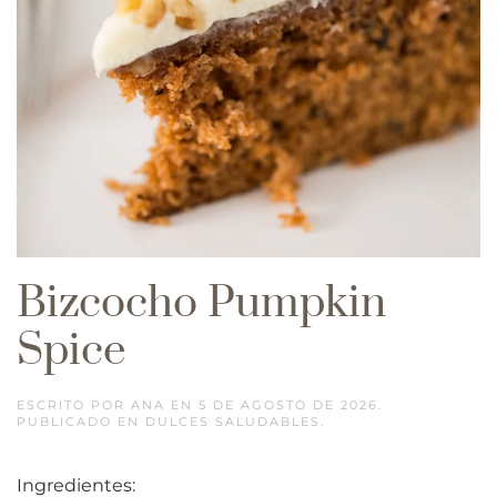
Bizcocho Pumpkin
Spice
ESCRITO POR
ANA
EN
5 DE AGOSTO DE 2026
.
PUBLICADO EN
DULCES SALUDABLES
.
Ingredientes: